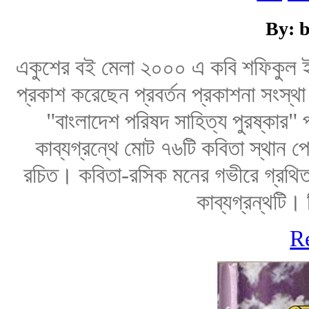
By: b
একুশের বই মেলা ২০০০ এ কবি শফিকুল ই
প্রকাশ করেছেন প্রবর্তন প্রকাশনা সংস্থা
"বাংলাদেশ পরিষদ সাহিত্য পুরষ্কার
কাব্যগ্রন্থে মোট ৭৬টি কবিতা স্থান 
রচিত। কবিতা-রসিক মনের গভীরে গ্রথিত 
কাব্যগ্রন্থটি। 
R