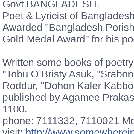
Govt.BANGLADESH.
Poet & Lyricist of Banglades
Awarded "Bangladesh Porisho
Gold Medal Award" for his po
Written some books of poetry.
"Tobu O Bristy Asuk, "Srabo
Roddur, "Dohon Kaler Kabbo"
published by Agamee Prakas
1100.
phone: 7111332, 7110021 M
visit:
http://www.somewherein