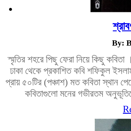
শ্রাব
By: B
স্মৃতির শহরে পিছু ফেরা নিয়ে কিছু কবিত
ঢাকা থেকে প্রকাশিত কবি শফিকুল ইসলাম 
প্রায় ৫০টির (পঞ্চাশ) মত কবিতা স্থান পে
কবিতাগুলো মনের গভীরতম অনুভূতিক
R