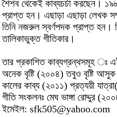
শৈশব থেকেই কাব্যচর্চা করছেন। ১৯৮
প্রাপ্ত হন। এছাড়া এছাড়া লেখক সম
তিনি নজরুল স্বর্ণপদক প্রাপ্ত হন। 
তালিকাভুক্ত গীতিকার।
তার প্রকাশিত কাব্যগ্রন্থসমূহ 
অনেক বৃষ্টি (২০০৪) তবুও বৃষ্টি আস
কালের কাব্য (২০১১) প্রত্যয়ী যাত্
গীতি সংকলনঃ মেঘ ভাঙ্গা রোদ্দুর (২
ইমেইল: sfk505@yahoo.com