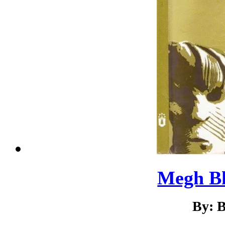
Megh B
By: B