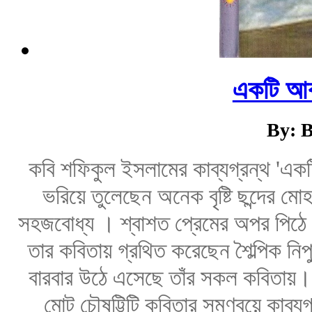
একটি আকা
By: B
কবি শফিকুল ইসলামের কাব্যগ্রন্থ 'এক
ভরিয়ে তুলেছেন অনেক বৃষ্টি ছন্দের ম
সহজবোধ্য । শ্বাশত প্রেমের অপর পিঠে থ
তার কবিতায় গ্রথিত করেছেন শৈল্পিক নিপ
বারবার উঠে এসেছে তাঁর সকল কবিতায়। 
মোট চৌষট্টিটি কবিতার সমণ্বয়ে কাব্যগ