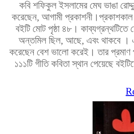
কবি শফিকুল ইসলামের মেঘ ভাঙা রোদ্দ
করেছেন, আগামী প্রকাশনী।প্রকাশকাল ফ
বইটি মোট পৃষ্ঠা ৪৮। কাব্যগ্রন্থটিত
অন্তমিল ছিল, আছে, এবং থাকবে । এ
করেছেন বেশ ভালো করেই। তার প্রমাণ পা
১১১টি গীতি কবিতা স্থান পেয়েছে বইট
R