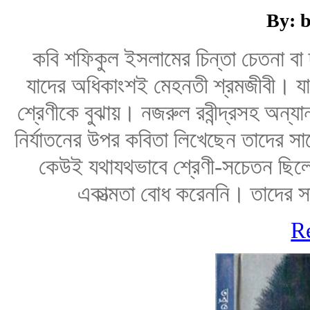
By: b
কবি শফিকুল ইসলামের চিন্তা চেতনা বা
যাদের অধিকাংশই মেহনতী শ্রমজীবী। যাদে
শ্রেণীকে বুঝায়। নজরুল রবীন্দ্রসহ অন্য
নির্যাতনের উপর কবিতা লিখেছেন তাদের সা
কেউই যথাযথভাবে শ্রেণী-সচেতন ছিলে
একাত্মতা বোধ করেননি। তাদের সামগ্
R