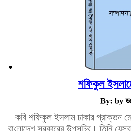
শফিকুল ইসলামে
By: by ড
কবি শফিকুল ইসলাম ঢাকার প্রাক্তন মেট
বাংলাদেশ সরকারের উপসচিব। তিনি যেসব দ