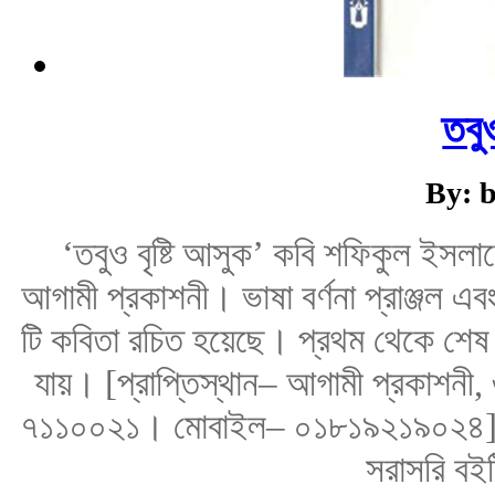
তবুও
By: b
‘তবুও বৃষ্টি আসুক’ কবি শফিকুল ইসলা
আগামী প্রকাশনী। ভাষা বর্ণনা প্রাঞ্জল এবং 
টি কবিতা রচিত হয়েছে। প্রথম থেকে শেষ প
যায়। [প্রাপ্তিস্থান– আগামী প্রকাশন
৭১১০০২১। মোবাইল– ০১৮১৯২১৯০২৪]
সরাসরি বই