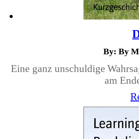
D
By: By M
Eine ganz unschuldige Wahrsag
am Ende 
R