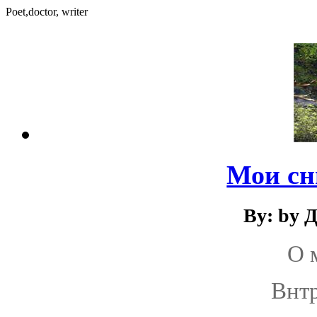
Poet,doctor, writer
Мои сн
By: by 
О 
Внтр