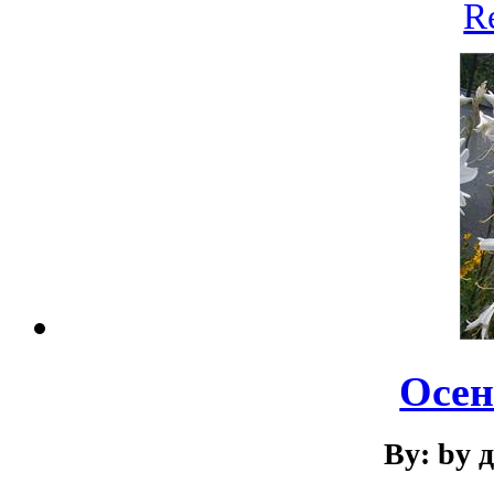
R
Осен
By: by 