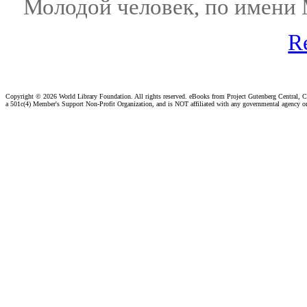
Молодой человек, по имени Ми
R
Copyright ©
2026 World Library Foundation. All rights reserved. eBooks from Project Gutenberg Central, Cl
a 501c(4) Member's Support Non-Profit Organization, and is NOT affiliated with any governmental agency o