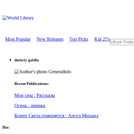
Most Popular
New Releases
Top Picks
Kid 25's
dmitriy galdin
GeneralInfo
Recent Publications:
Мои сны : Рассказы
Осень : лирика
Конец Света отменяется : Ангел Михаил
Bio: