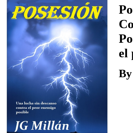
Download
Po
Co
Po
el
By