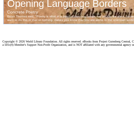
Copyright ©
2026 World Library Foundation. All rights reserved. eBooks from Project Gutenberg Central, Cl
a 501c(4) Member's Support Non-Profit Organization, and is NOT affiliated with any governmental agency o