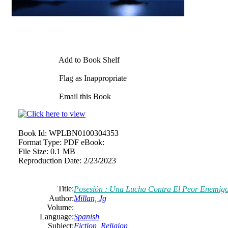
Add to Book Shelf
Flag as Inappropriate
Email this Book
Book Id:
WPLBN0100304353
Format Type:
PDF eBook:
File Size:
0.1 MB
Reproduction Date:
2/23/2023
Title:
Posesión : Una Lucha Contra El Peor Enemigo 
Author:
Millan, Jg
Volume:
Language:
Spanish
Subject:
Fiction
,
Religion