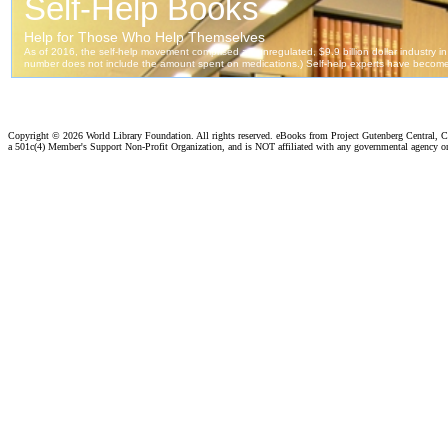
Copyright ©
2026 World Library Foundation. All rights reserved. eBooks from Project Gutenberg Central, Cl
a 501c(4) Member's Support Non-Profit Organization, and is NOT affiliated with any governmental agency o