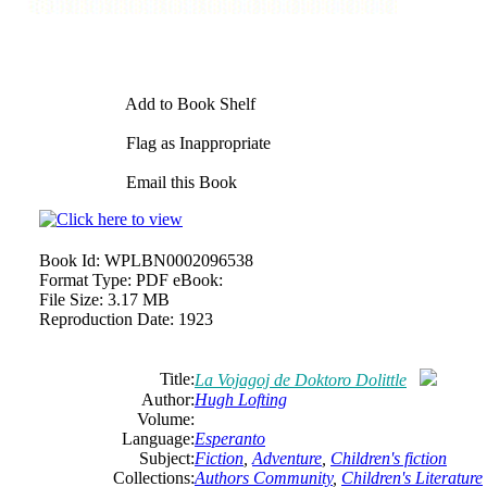
Add to Book Shelf
Flag as Inappropriate
Email this Book
Book Id:
WPLBN0002096538
Format Type:
PDF eBook:
File Size:
3.17 MB
Reproduction Date:
1923
Title:
La Vojagoj de Doktoro Dolittle
Author:
Hugh Lofting
Volume:
Language:
Esperanto
Subject:
Fiction
,
Adventure
,
Children's fiction
Collections:
Authors Community
,
Children's Literature