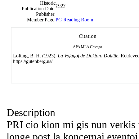
Historic
1923
Publication Date:
Publisher:
Member Page:
PG Reading Room
Citation
APA
MLA
Chicago
Lofting, B. H. (1923).
La Vojagoj de Doktoro Dolittle
. Retrieve
https://gutenberg.us/
Description
PRI cio kion mi gis nun verkis 
longe post la koncernaj eventoj