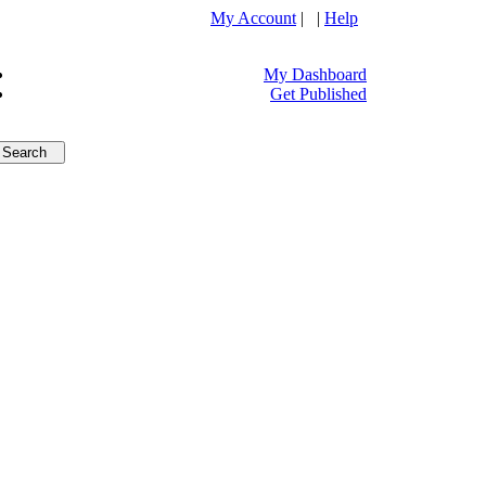
My Account
| |
Help
My Dashboard
Get Published