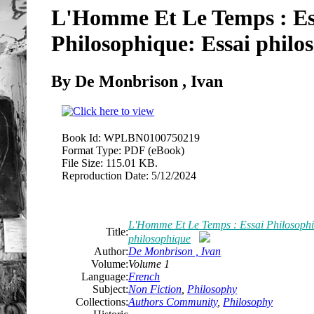
L'Homme Et Le Temps : Es
Philosophique: Essai philo
By De Monbrison , Ivan
Book Id:
WPLBN0100750219
Format Type:
PDF (eBook)
File Size:
115.01 KB.
Reproduction Date:
5/12/2024
L'Homme Et Le Temps : Essai Philosophi
Title:
philosophique
Author:
De Monbrison , Ivan
Volume:
Volume 1
Language:
French
Subject:
Non Fiction
,
Philosophy
Collections:
Authors Community
,
Philosophy