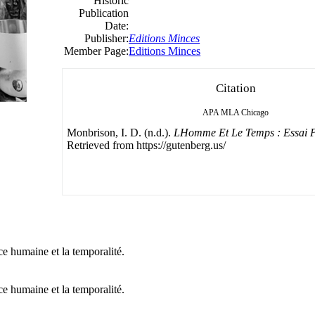
Historic
Publication
Date:
Publisher:
Editions Minces
Member Page:
Editions Minces
Citation
APA
MLA
Chicago
Monbrison, I. D. (n.d.).
LHomme Et Le Temps : Essai P
Retrieved from https://gutenberg.us/
ce humaine et la temporalité.
ce humaine et la temporalité.