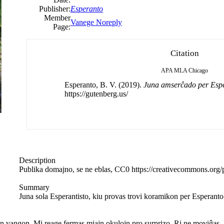
Publisher:
Esperanto
Member
Vanege Noreply
Page:
Citation
APA
MLA
Chicago
Esperanto, B. V. (2019).
Juna amserĉado per Esp
https://gutenberg.us/
Description
Publika domajno, se ne eblas, CC0 https://creativecommons.org/
Summary
Juna sola Esperantisto, kiu provas trovi koramikon per Esperanto
n vangon. Mi reage fermas miajn okulojn pro surprizo. Ri ne moviĝas. M