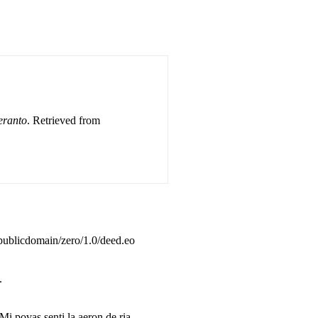
eranto
. Retrieved from
publicdomain/zero/1.0/deed.eo
.
i povas senti la aeron de ria