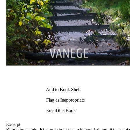
Add to Book Shelf
Flag as Inappropriate
Email this Book
Excerpt
Ri brakumas min. Ri alproksimigas sian kapon, kaj nun ĝi tuŝas mia