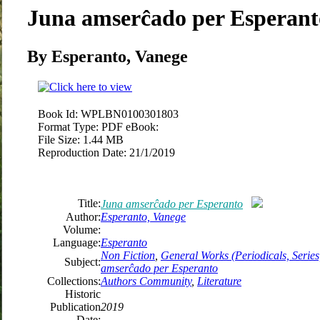
Juna amserĉado per Esperant
By Esperanto, Vanege
Book Id:
WPLBN0100301803
Format Type:
PDF eBook:
File Size:
1.44 MB
Reproduction Date:
21/1/2019
Title:
Juna amserĉado per Esperanto
Author:
Esperanto, Vanege
Volume:
Language:
Esperanto
Non Fiction
,
General Works (Periodicals, Series,
Subject:
amserĉado per Esperanto
Collections:
Authors Community
,
Literature
Historic
Publication
2019
Date: