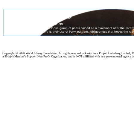
Copyright ©
2026 World Library Foundation. All rights reserved. eBooks from Project Gutenberg Central, Cl
a 501c(4) Member's Support Non-Profit Organization, and is NOT affiliated with any governmental agency o