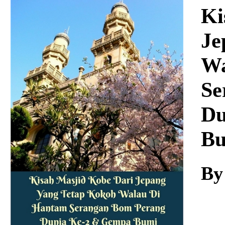
Download
Ki
Je
Wa
Se
Du
B
By