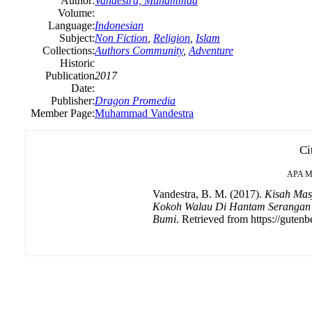
Author:
Vandestra, Muhammad
Volume:
Language:
Indonesian
Subject:
Non Fiction
,
Religion
,
Islam
Collections:
Authors Community
,
Adventure
Historic
Publication
2017
Date:
Publisher:
Dragon Promedia
Member Page:
Muhammad Vandestra
Ci
APA
M
Vandestra, B. M. (2017).
Kisah Mas
Kokoh Walau Di Hantam Serangan
Bumi
. Retrieved from https://gutenb